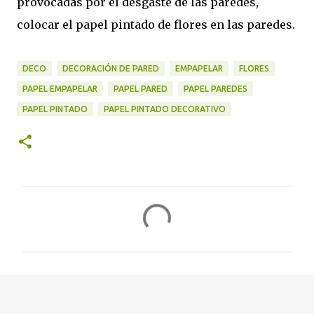
provocadas por el desgaste de las paredes,
colocar el papel pintado de flores en las paredes.
DECO
DECORACIÓN DE PARED
EMPAPELAR
FLORES
PAPEL EMPAPELAR
PAPEL PARED
PAPEL PAREDES
PAPEL PINTADO
PAPEL PINTADO DECORATIVO
C
o
m
e
n
t