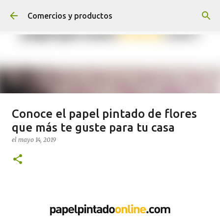
Ir al contenido principal
Comercios y productos
Conoce el papel pintado de flores
¡NOVEDADES! ¡SÍGUENOS Y
que más te guste para tu casa
TENDRÁS PREMIO!
el
mayo 14, 2019
el
agosto 04, 2020
0
Sigue el blog