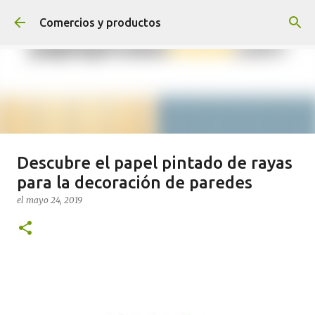
Ir al contenido principal
Comercios y productos
Descubre el papel pintado de rayas
¡NOVEDADES! ¡SÍGUENOS Y
para la decoración de paredes
TENDRÁS PREMIO!
el
mayo 24, 2019
el
agosto 04, 2020
0
Sigue el blog