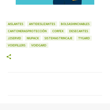
AISLANTES
ANTIDESLIZANTES
BOLSASHINCHABLES
CANTONERASPROTECCIÓN
CORFEX
DESECANTES
J2SERVID
NIUPACK
SISTEMASTRINCAJE
TYGARD
VOIDFILLERS
VOIDGARD
C
o
m
e
n