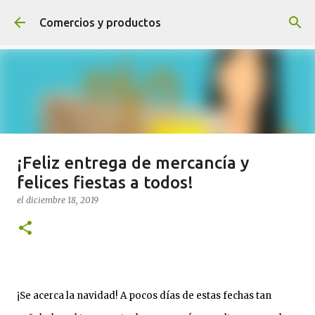
Ir al contenido principal
Comercios y productos
¡Feliz entrega de mercancía y
¡NOVEDADES! ¡SÍGUENOS Y
felices fiestas a todos!
TENDRÁS PREMIO!
el
diciembre 18, 2019
el
agosto 04, 2020
0
Sigue el blog
¡Se acerca la navidad! A pocos días de estas fechas tan