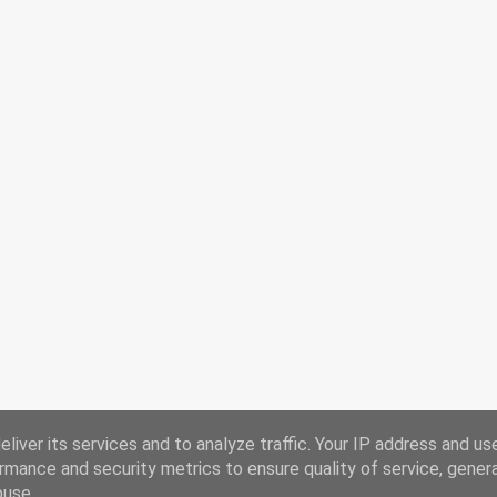
liver its services and to analyze traffic. Your IP address and us
rmance and security metrics to ensure quality of service, gene
buse.