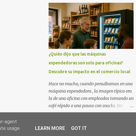
longitud de onda específica atraviesa la piel
y es absorbida preferentemente por la
melanina del vello. Esa absorción
transforma la luz en...
¿Quién dijo que las máquinas
expendedoras son solo para oficinas?
Descubre su impacto en el comercio local
Hace no mucho, cuando pensábamos en una
máquina expendedora , la imagen típica era
la de una oficina con empleados tomando un
café rápido o una pausa con snacks. Sin
embargo, hoy en día, estos dispositivos están
conquistando espacios comerciales variados,
er-agent
redefiniendo la forma en que compramos y
rate usage
LEARN MORE
GOT IT
consumimos productos en nuestro día a día.