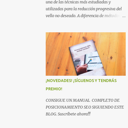
una de las técnicas más estudiadas y
utilizadas para la reducción progresiva del
vello no deseado. A diferencia de métodos
temporales como la cuchilla o la cera, su
enfoque se basa en principios físicos bien
conocidos: dirigir energía lumínica hacia
una estructura concreta (el folículo piloso)
para alterar su capacidad de producir vello
de forma sostenida. En centros de estética
avanzados como Jania Estètica , el valor de
este tratamiento no está solo en “eliminar
vello”, sino en hacerlo con criterio:
¡NOVEDADES! ¡SÍGUENOS Y TENDRÁS
entendiendo cómo funciona el ciclo piloso,
PREMIO!
qué variables influyen en los resultados y
cómo adaptar cada sesión al tipo de piel y a
CONSIGUE UN MANUAL COMPLETO DE
la zona tratada para maximizar eficacia y
POSICIONAMIENTO SEO SIGUIENDO ESTE
confort. Cómo funciona la depilación láser:
BLOG. Suscríbete ahora!!!
ciencia aplicada al folículo El fundamento
del láser es la fototermólisis selectiva: una