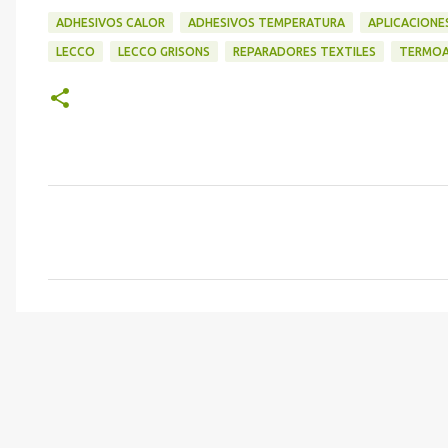
ADHESIVOS CALOR
ADHESIVOS TEMPERATURA
APLICACIONE
LECCO
LECCO GRISONS
REPARADORES TEXTILES
TERMOA
C
o
m
e
n
t
a
r
i