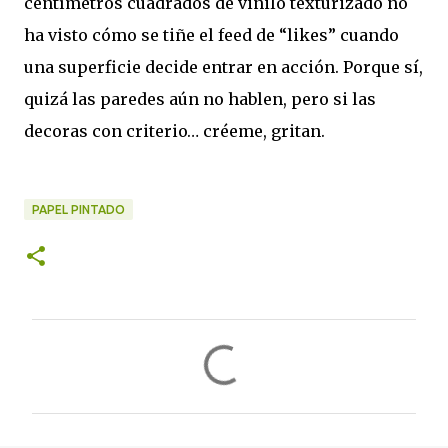
centímetros cuadrados de vinilo texturizado no
ha visto cómo se tiñe el feed de “likes” cuando
una superficie decide entrar en acción. Porque sí,
quizá las paredes aún no hablen, pero si las
decoras con criterio… créeme, gritan.
PAPEL PINTADO
C
o
m
e