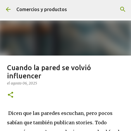
Ir al contenido principal
Comercios y productos
Cuando la pared se volvió
¡NOVEDADES! ¡SÍGUENOS Y
influencer
TENDRÁS PREMIO!
el
agosto 06, 2025
el
agosto 04, 2020
0
Dicen que las paredes escuchan, pero pocos
Sigue el blog
sabían que también publican stories. Todo