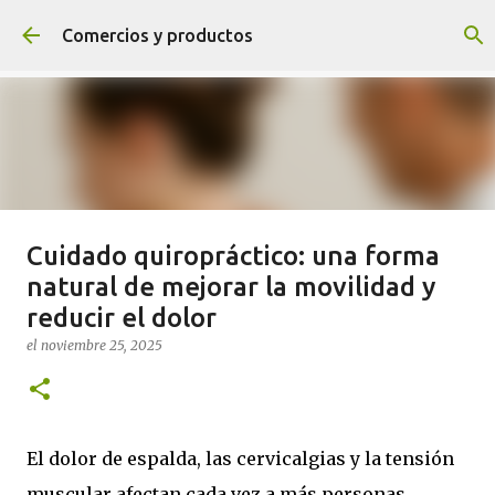
Ir al contenido principal
Comercios y productos
Cuidado quiropráctico: una forma
¡NOVEDADES! ¡SÍGUENOS Y
natural de mejorar la movilidad y
TENDRÁS PREMIO!
reducir el dolor
el
agosto 04, 2020
el
noviembre 25, 2025
0
Sigue el blog
El dolor de espalda, las cervicalgias y la tensión
muscular afectan cada vez a más personas