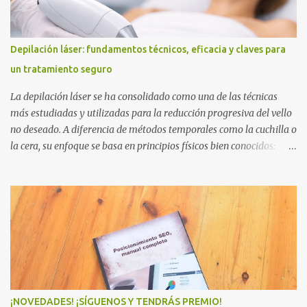
Depilación láser: fundamentos técnicos, eficacia y claves para
un tratamiento seguro
La depilación láser se ha consolidado como una de las técnicas
más estudiadas y utilizadas para la reducción progresiva del vello
no deseado. A diferencia de métodos temporales como la cuchilla o
la cera, su enfoque se basa en principios físicos bien conocidos:
dirigir energía lumínica hacia una estructura concreta (el folículo
piloso) para alterar su capacidad de producir vello de forma
sostenida. En centros de estética avanzados como Jania Estètica ,
el valor de este tratamiento no está solo en “eliminar vello”, sino en
hacerlo con criterio: entendiendo cómo funciona el ciclo piloso, qué
variables influyen en los resultados y cómo adaptar cada sesión al
tipo de piel y a la zona tratada para maximizar eficacia y confort.
Cómo funciona la depilación láser: ciencia aplicada al folículo El
fundamento del láser es la fototermólisis selectiva: una longitud de
¡NOVEDADES! ¡SÍGUENOS Y TENDRÁS PREMIO!