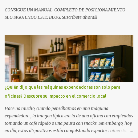
onda específica atraviesa la piel y es absorbida preferentemente
por la melanina del vello. Esa absorción transforma la luz en...
CONSIGUE UN MANUAL COMPLETO DE POSICIONAMIENTO
SEO SIGUIENDO ESTE BLOG. Suscríbete ahora!!!
¿Quién dijo que las máquinas expendedoras son solo para
oficinas? Descubre su impacto en el comercio local
Hace no mucho, cuando pensábamos en una máquina
expendedora , la imagen típica era la de una oficina con empleados
tomando un café rápido o una pausa con snacks. Sin embargo, hoy
en día, estos dispositivos están conquistando espacios comerciales
variados, redefiniendo la forma en que compramos y consumimos