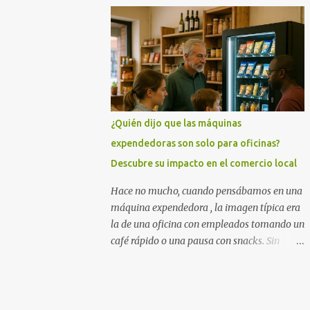
longitud de onda específica atraviesa la piel
y es absorbida preferentemente por la
melanina del vello. Esa absorción
transforma la luz en...
¿Quién dijo que las máquinas
expendedoras son solo para oficinas?
Descubre su impacto en el comercio local
Hace no mucho, cuando pensábamos en una
máquina expendedora , la imagen típica era
la de una oficina con empleados tomando un
café rápido o una pausa con snacks. Sin
embargo, hoy en día, estos dispositivos están
conquistando espacios comerciales variados,
redefiniendo la forma en que compramos y
consumimos productos en nuestro día a día.