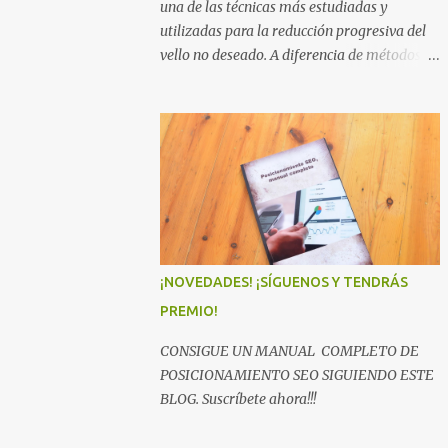
una de las técnicas más estudiadas y
utilizadas para la reducción progresiva del
vello no deseado. A diferencia de métodos
temporales como la cuchilla o la cera, su
enfoque se basa en principios físicos bien
conocidos: dirigir energía lumínica hacia
una estructura concreta (el folículo piloso)
para alterar su capacidad de producir vello
de forma sostenida. En centros de estética
avanzados como Jania Estètica , el valor de
este tratamiento no está solo en “eliminar
vello”, sino en hacerlo con criterio:
¡NOVEDADES! ¡SÍGUENOS Y TENDRÁS
entendiendo cómo funciona el ciclo piloso,
PREMIO!
qué variables influyen en los resultados y
cómo adaptar cada sesión al tipo de piel y a
CONSIGUE UN MANUAL COMPLETO DE
la zona tratada para maximizar eficacia y
POSICIONAMIENTO SEO SIGUIENDO ESTE
confort. Cómo funciona la depilación láser:
BLOG. Suscríbete ahora!!!
ciencia aplicada al folículo El fundamento
del láser es la fototermólisis selectiva: una