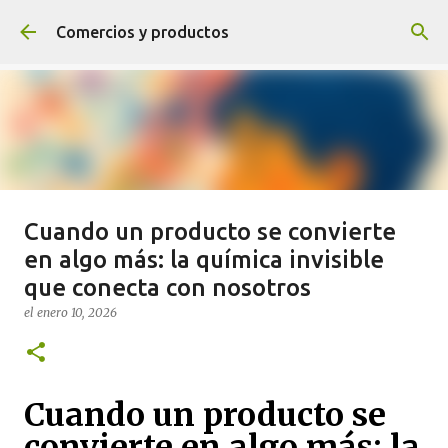
Ir al contenido principal
Comercios y productos
Cuando un producto se convierte
¡NOVEDADES! ¡SÍGUENOS Y
en algo más: la química invisible
TENDRÁS PREMIO!
que conecta con nosotros
el
agosto 04, 2020
el
enero 10, 2026
0
Sigue el blog
Cuando un producto se
convierte en algo más: la